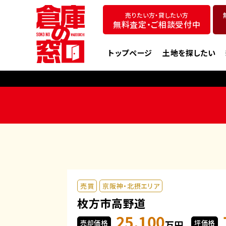
売りたい方・貸したい方
無料査定・ご相談受付中
トップページ
土地を探したい
売買
京阪神・北摂エリア
枚方市高野道
25,100
売却価格
万円
坪価格