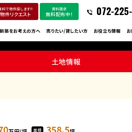
072-225
無料で物件探します!!
資料請求
物件リクエスト
無料配布中！
新築をお考えの方へ
売りたい/貸したい方
お役立ち情報
お
土地情報
70
358.5
万円/坪
面積
坪